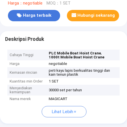
Harga：negotiable
MOQ：1 SET
Harga terbaik
Hubungi sekarang
Deskripsi Produk
,
PLC Mobile Boat Hoist Crane
Cahaya Tinggi
1000t Mobile Boat Hoist Crane
Harga
negotiable
peti kayu lapis berkualitas tinggi dan
Kemasan rincian
kain tenun plastik
Kuantitas min Order
1 SET
Menyediakan
30000 set per tahun
kemampuan
Nama merek
MAGICART
Lihat Lebih