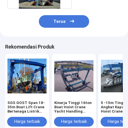
Terus
Rekomendasi Produk
SGS GOST Span 18-
Kinerja Tinggi 16ton
5 -15m Tinggi
35m Boat Lift Crane
Boat Hoist Crane
Angkat Kapal 
Bertenaga Listrik
Yacht Handling
Hoist Crane M
Atau Mesin Disel
Machine
Kecepatan 8.5
Min
Harga terbaik
Harga terbaik
Harga terb