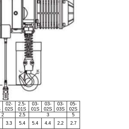
02-
2.5-
03-
03-
03-
05-
S
02S
01S
01S
02S
03S
02S
2
2.5
3
5
3.3
5.4
5.4
4.4
2.2
2.7