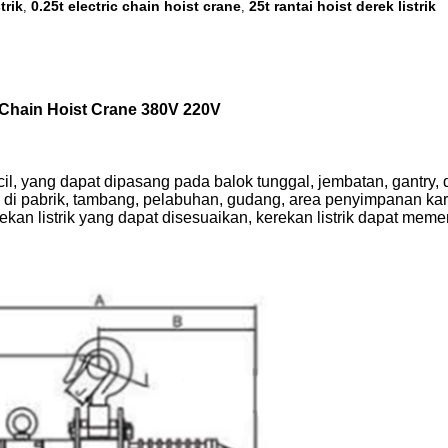
trik
0.25t electric chain hoist crane
25t rantai hoist derek listrik
,
,
Chain Hoist Crane 380V 220V
il, yang dapat dipasang pada balok tunggal, jembatan, gantry, 
 di pabrik, tambang, pelabuhan, gudang, area penyimpanan kar
kan listrik yang dapat disesuaikan, kerekan listrik dapat meme