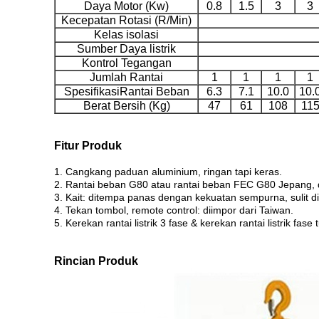
Daya Motor (Kw)
0.8
1.5
3
3
Kecepatan Rotasi (R/Min)
Kelas isolasi
Sumber Daya listrik
Kontrol Tegangan
Jumlah Rantai
1
1
1
1
SpesifikasiRantai Beban
6.3
7.1
10.0
10.
Berat Bersih (Kg)
47
61
108
11
Fitur Produk
1. Cangkang paduan aluminium, ringan tapi keras.
2. Rantai beban G80 atau rantai beban FEC G80 Jepang, 
3. Kait: ditempa panas dengan kekuatan sempurna, sulit d
4. Tekan tombol, remote control: diimpor dari Taiwan.
5. Kerekan rantai listrik 3 fase & kerekan rantai listrik fas
Rincian Produk