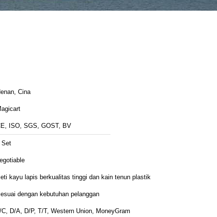
enan, Cina
agicart
E, ISO, SGS, GOST, BV
 Set
egotiable
eti kayu lapis berkualitas tinggi dan kain tenun plastik
esuai dengan kebutuhan pelanggan
/C, D/A, D/P, T/T, Western Union, MoneyGram