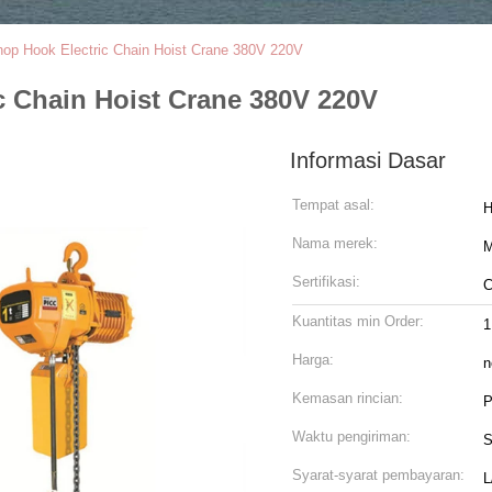
hop Hook Electric Chain Hoist Crane 380V 220V
c Chain Hoist Crane 380V 220V
Informasi Dasar
Tempat asal:
H
Nama merek:
M
Sertifikasi:
C
Kuantitas min Order:
1
Harga:
n
Kemasan rincian:
P
Waktu pengiriman:
S
Syarat-syarat pembayaran:
L