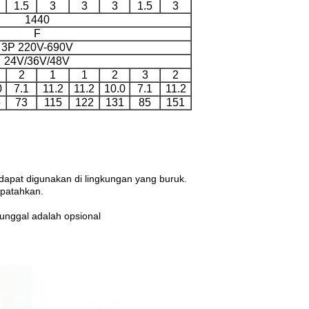
1.5
3
3
3
1.5
3
1440
F
3P 220V-690V
24V/36V/48V
2
1
1
2
3
2
0
7.1
11.2
11.2
10.0
7.1
11.2
5
73
115
122
131
85
151
dapat digunakan di lingkungan yang buruk.
ipatahkan.
e tunggal adalah opsional