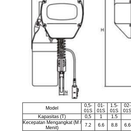
0,5-
01-
1.5-
02-
Model
01S
01S
01S
01
Kapasitas (T)
0,5
1
1.5
Kecepatan Mengangkat (M /
7.2
6.6
8.8
6.6
Menit)