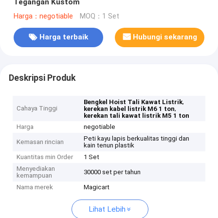
Tegangan Kustom
Harga：negotiable
MOQ：1 Set
Harga terbaik
Hubungi sekarang
Deskripsi Produk
,
Bengkel Hoist Tali Kawat Listrik
Cahaya Tinggi
,
kerekan kabel listrik M6 1 ton
kerekan tali kawat listrik M5 1 ton
Harga
negotiable
Peti kayu lapis berkualitas tinggi dan
Kemasan rincian
kain tenun plastik
Kuantitas min Order
1 Set
Menyediakan
30000 set per tahun
kemampuan
Nama merek
Magicart
Lihat Lebih