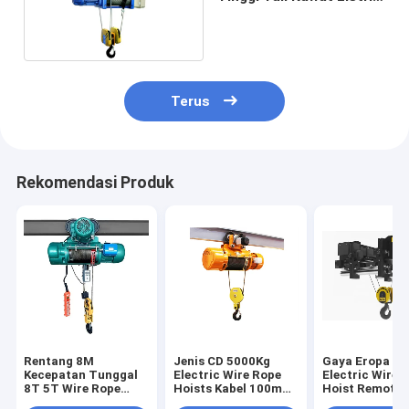
Kerekan Tegangan
Kustom
Terus
Rekomendasi Produk
Rentang 8M
Jenis CD 5000Kg
Gaya Eropa 12
Kecepatan Tunggal
Electric Wire Rope
Electric Wire 
8T 5T Wire Rope
Hoists Kabel 100m
Hoist Remote
Crane Hoist 220V-
Untuk Lifting Lift
Control Nirkab