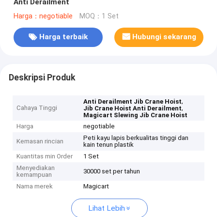
Anti Derailment
Harga：negotiable
MOQ：1 Set
Harga terbaik
Hubungi sekarang
Deskripsi Produk
,
Anti Derailment Jib Crane Hoist
Cahaya Tinggi
,
Jib Crane Hoist Anti Derailment
Magicart Slewing Jib Crane Hoist
Harga
negotiable
Peti kayu lapis berkualitas tinggi dan
Kemasan rincian
kain tenun plastik
Kuantitas min Order
1 Set
Menyediakan
30000 set per tahun
kemampuan
Nama merek
Magicart
Lihat Lebih