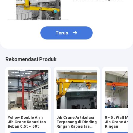
Crane Hoist Anti
Derailment
Terus
Rekomendasi Produk
Yellow Double Arm
Jib Crane Artikulasi
0 - 5t Wall Mo
Jib Crane Kapasitas
Terpasang di Dinding
Jib Crane Arti
Beban 0,5t ~ 50t
Ringan Kapasitas
Ringan
Angkat 1t - 12t